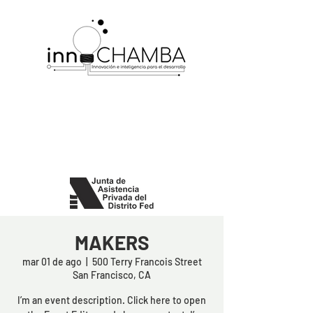
CENTRO DE INNOVACION E
INTELIGENCIA PARA EL DESARROLLO
INN-CHAMBA
INSTITUCION DE ASISTENCIA PRIVADA
contacto@innchamba.org.mx
MAKERS
mar 01 de ago
  |  
500 Terry Francois Street
San Francisco, CA
I’m an event description. Click here to open